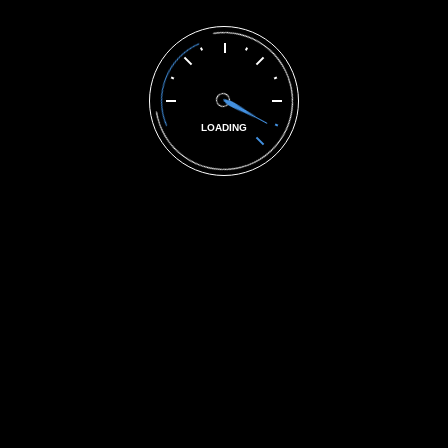
Tel: +39 0432 929160
LOADING
Via E. Mattei, 9 - Sevegliano
33050 Bagnaria Arsa (UD) - Italia
Dal Lunedì al Venerdì 8.00-12.00 / 14.00-18.30 Sabato
8.00-12.00
autofficinadino@libero.it
Autofficina Dino